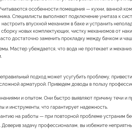
Учитываются особенности помещения — кухни, ванной комн
хника. Специалисты выполняют подключение унитаза к сис
настроить впускной механизм в баке и устранить неполад
 сборку новых комплектующих, чистку механизмов от наки
 часто достаточно заменить прокладку между бачком и чаш
мы. Мастер убеждается, что вода не протекает и механи
.
Неправильный подход может усугубить проблему, привест
сложной арматурой. Приведем доводы в пользу професси
наниями и опытом. Они быстро выявляют причину течи и 
ы и инструменты, что гарантирует надежность.
рантию на работы — при повторной проблеме устраним бе
. Доверив задачу профессионалам, вы избежите неприятн