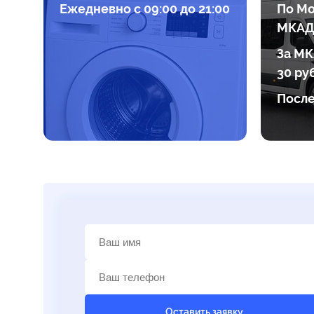
Ежедневно с 09:00 до 21:00
По Мо
МКАД
За МК
30 ру
После
Оставить заявку