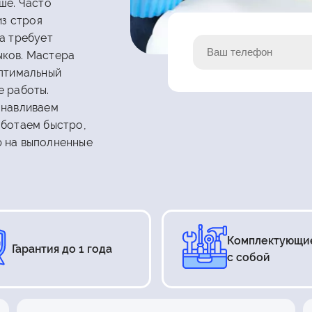
ше. Часто
из строя
а требует
ыков. Мастера
оптимальный
е работы.
анавливаем
аботаем быстро,
ю на выполненные
Комплектующи
Гарантия до 1 года
с собой