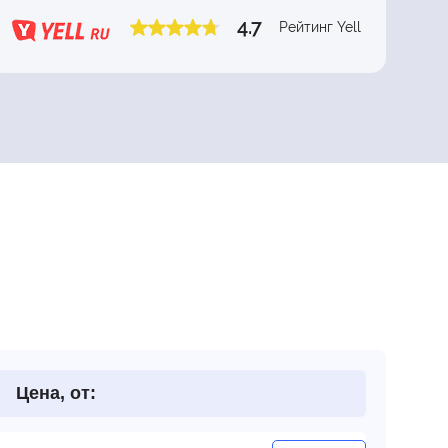
4.7
Рейтинг Yell
Цена, от: