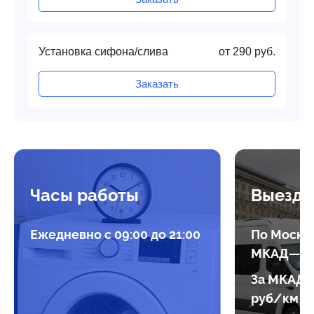
Установка сифона/слива
от 290 руб.
Заказать
Часы работы
Выезд 
Ежедневно с 09:00 до 21:00
По Москве
МКАД— б
За МКАД (
руб/км